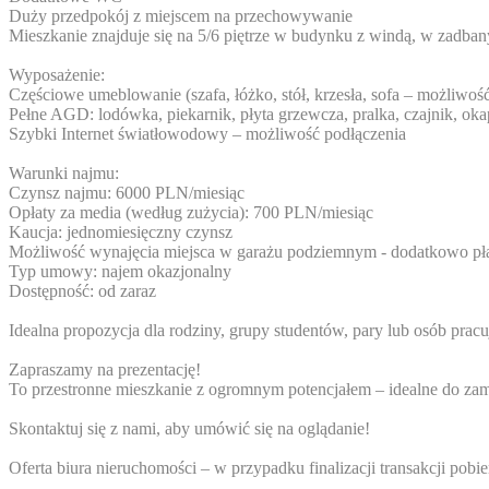
Duży przedpokój z miejscem na przechowywanie
Mieszkanie znajduje się na 5/6 piętrze w budynku z windą, w zad
Wyposażenie:
Częściowe umeblowanie (szafa, łóżko, stół, krzesła, sofa – możliwość
Pełne AGD: lodówka, piekarnik, płyta grzewcza, pralka, czajnik, oka
Szybki Internet światłowodowy – możliwość podłączenia
Warunki najmu:
Czynsz najmu: 6000 PLN/miesiąc
Opłaty za media (według zużycia): 700 PLN/miesiąc
Kaucja: jednomiesięczny czynsz
Możliwość wynajęcia miejsca w garażu podziemnym - dodatkowo pła
Typ umowy: najem okazjonalny
Dostępność: od zaraz
Idealna propozycja dla rodziny, grupy studentów, pary lub osób pracuj
Zapraszamy na prezentację!
To przestronne mieszkanie z ogromnym potencjałem – idealne do zam
Skontaktuj się z nami, aby umówić się na oglądanie!
Oferta biura nieruchomości – w przypadku finalizacji transakcji pob