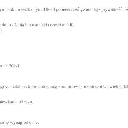
banym bloku mieszkalnym. Układ pomieszczeń gwarantuje prywatność
 doposażenia lub usunięcia części mebli)
p
tne: 300zł
ących zdalnie, które potrzebują komfortowej przestrzeni w świetnej lok
ieszkania od razu.
ieramy wynagrodzenie.