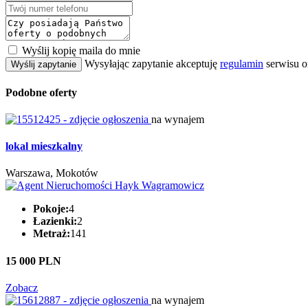
Wyślij kopię maila do mnie
Wysyłając zapytanie akceptuję
regulamin
serwisu o
Wyślij zapytanie
Podobne oferty
na wynajem
lokal mieszkalny
Warszawa, Mokotów
Pokoje:
4
Łazienki:
2
Metraż:
141
15 000 PLN
Zobacz
na wynajem