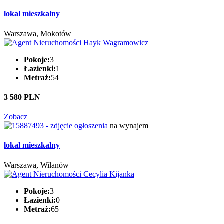
lokal mieszkalny
Warszawa, Mokotów
Pokoje:
3
Łazienki:
1
Metraż:
54
3 580 PLN
Zobacz
na wynajem
lokal mieszkalny
Warszawa, Wilanów
Pokoje:
3
Łazienki:
0
Metraż:
65