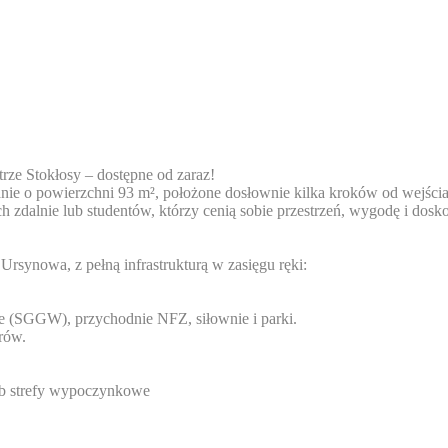
rze Stokłosy – dostępne od zaraz!
 o powierzchni 93 m², położone dosłownie kilka kroków od wejścia d
h zdalnie lub studentów, którzy cenią sobie przestrzeń, wygodę i dosk
Ursynowa, z pełną infrastrukturą w zasięgu ręki:
lnie (SGGW), przychodnie NFZ, siłownie i parki.
erów.
 lub strefy wypoczynkowe