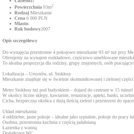
Łazienki
1
2
Powierzchnia
93m
Rodzaj
Mieszkanie
Cena
6 000 PLN
Miasto
-
Rok budowy
2007
Opis szczegółowy
Do wynajęcia przestronne 4 pokojowe mieszkanie 93 m² tuż przy Met
Oferujemy na wynajem rozkładowe, częściowo umeblowane mieszkanie
To idealna propozycja dla rodziny, grupy znajomych, osób pracującyc
Lokalizacja – Ursynów, ul. Stokłosy
Mieszkanie znajduje się w świetnie skomunikowanej i zielonej części 
Metro Stokłosy tuż pod budynkiem – dojazd do centrum w 15 minut!
W okolicy liczne sklepy, kawiarnie, restauracje, apteki, banki, ucze
Cicha, bezpieczna okolica z dużą ilością zieleni i przestrzeni do spac
Układ mieszkania:
4 oddzielne, jasne pokoje – idealne jako sypialnie, pokoje do pracy
Osobna, przestronna kuchnia z częścią jadalnianą
Łazienka z wanną
Dodatkowe WC