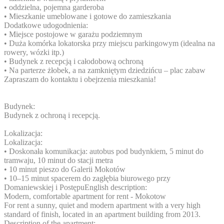
• oddzielna, pojemna garderoba
• Mieszkanie umeblowane i gotowe do zamieszkania
Dodatkowe udogodnienia:
• Miejsce postojowe w garażu podziemnym
• Duża komórka lokatorska przy miejscu parkingowym (idealna na
rowery, wózki itp.)
• Budynek z recepcją i całodobową ochroną
• Na parterze żłobek, a na zamkniętym dziedzińcu – plac zabaw
Zapraszam do kontaktu i obejrzenia mieszkania!
Budynek:
Budynek z ochroną i recepcją.
Lokalizacja:
Lokalizacja:
• Doskonała komunikacja: autobus pod budynkiem, 5 minut do
tramwaju, 10 minut do stacji metra
• 10 minut pieszo do Galerii Mokotów
• 10–15 minut spacerem do zagłębia biurowego przy
Domaniewskiej i PostępuEnglish description:
Modern, comfortable apartment for rent - Mokotow
For rent a sunny, quiet and modern apartment with a very high
standard of finish, located in an apartment building from 2013.
Description of the apartment: