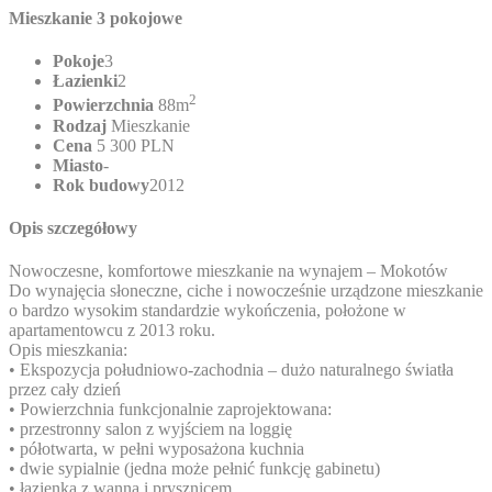
Mieszkanie 3 pokojowe
Pokoje
3
Łazienki
2
2
Powierzchnia
88m
Rodzaj
Mieszkanie
Cena
5 300 PLN
Miasto
-
Rok budowy
2012
Opis szczegółowy
Nowoczesne, komfortowe mieszkanie na wynajem – Mokotów
Do wynajęcia słoneczne, ciche i nowocześnie urządzone mieszkanie
o bardzo wysokim standardzie wykończenia, położone w
apartamentowcu z 2013 roku.
Opis mieszkania:
• Ekspozycja południowo-zachodnia – dużo naturalnego światła
przez cały dzień
• Powierzchnia funkcjonalnie zaprojektowana:
• przestronny salon z wyjściem na loggię
• półotwarta, w pełni wyposażona kuchnia
• dwie sypialnie (jedna może pełnić funkcję gabinetu)
• łazienka z wanną i prysznicem