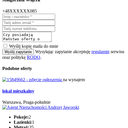
+48XXXXXX085
Wyślij kopię maila do mnie
Wysyłając zapytanie akceptuję
regulamin
serwisu
Wyślij zapytanie
oraz politykę
RODO
.
Podobne oferty
na wynajem
lokal mieszkalny
Warszawa, Praga-południe
Pokoje:
2
Łazienki:
1
Metraż:
35