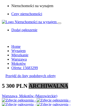
Nieruchomości na wynajem
Ceny nieruchomości
Dodaj ogłoszenie
Home
Wynajem
Mieszkanie
Warszawa
Mokotów
Oferta: 15683299
Przejdź do listy podobnych oferty
5 300 PLN
ARCHIWALNA
Warszawa, Mokotów (Mazowieckie)