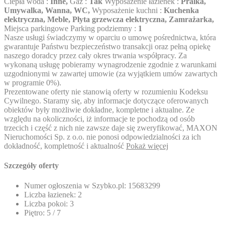
Ciepła woda :
Inne,
Gaz :
Tak
Wyposażenie łazienek :
Pralka,
Umywalka, Wanna, WC,
Wyposażenie kuchni :
Kuchenka
elektryczna, Meble, Płyta grzewcza elektryczna, Zamrażarka,
Miejsca parkingowe Parking podziemny :
1
Nasze usługi świadczymy w oparciu o umowę pośrednictwa, która
gwarantuje Państwu bezpieczeństwo transakcji oraz pełną opiekę
naszego doradcy przez cały okres trwania współpracy. Za
wykonaną usługę pobieramy wynagrodzenie zgodnie z warunkami
uzgodnionymi w zawartej umowie (za wyjątkiem umów zawartych
w programie 0%).
Prezentowane oferty nie stanowią oferty w rozumieniu Kodeksu
Cywilnego. Staramy się, aby informacje dotyczące oferowanych
obiektów były możliwie dokładne, kompletne i aktualne. Ze
względu na okoliczności, iż informacje te pochodzą od osób
trzecich i część z nich nie zawsze daje się zweryfikować, MAXON
Nieruchomości Sp. z o.o. nie ponosi odpowiedzialności za ich
dokładność, kompletność i aktualność
Pokaż więcej
Szczegóły oferty
Numer ogłoszenia w Szybko.pl:
15683299
Liczba łazienek:
2
Liczba pokoi:
3
Piętro:
5 / 7