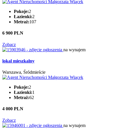
Pokoje:
2
Łazienki:
2
Metraż:
107
6 900 PLN
Zobacz
na wynajem
lokal mieszkalny
Warszawa, Śródmieście
Pokoje:
2
Łazienki:
1
Metraż:
62
4 000 PLN
Zobacz
na wynajem