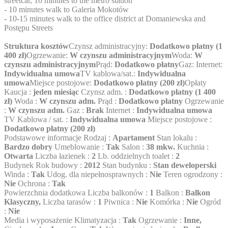
streetcar, 10 minutes to the metro station
- 10 minutes walk to Galeria Mokotów
- 10-15 minutes walk to the office district at Domaniewska and
Postępu Streets
Struktura kosztów
Czynsz administracyjny:
Dodatkowo płatny (1
400 zł)
Ogrzewanie:
W czynszu administracyjnym
Woda:
W
czynszu administracyjnym
Prąd:
Dodatkowo płatny
Gaz:
Internet:
Indywidualna umowa
TV kablowa/sat.:
Indywidualna
umowa
Miejsce postojowe:
Dodatkowo płatny (200 zł)
Opłaty
Kaucja :
jeden miesiąc
Czynsz adm. :
Dodatkowo płatny (1 400
zł)
Woda :
W czynszu adm.
Prąd :
Dodatkowo płatny
Ogrzewanie
:
W czynszu adm.
Gaz :
Brak
Internet :
Indywidualna umowa
TV Kablowa / sat. :
Indywidualna umowa
Miejsce postojowe :
Dodatkowo płatny (200 zł)
Podstawowe informacje Rodzaj :
Apartament
Stan lokalu :
Bardzo dobry
Umeblowanie :
Tak
Salon :
38 mkw.
Kuchnia :
Otwarta
Liczba łazienek :
2
Lb. oddzielnych toalet :
2
Budynek Rok budowy :
2012
Stan budynku :
Stan deweloperski
Winda :
Tak
Udog. dla niepełnosprawnych :
Nie
Teren ogrodzony :
Nie
Ochrona :
Tak
Powierzchnia dodatkowa Liczba balkonów :
1
Balkon :
Balkon
Klasyczny,
Liczba tarasów :
1
Piwnica :
Nie
Komórka :
Nie
Ogród
:
Nie
Media i wyposażenie Klimatyzacja :
Tak
Ogrzewanie :
Inne,