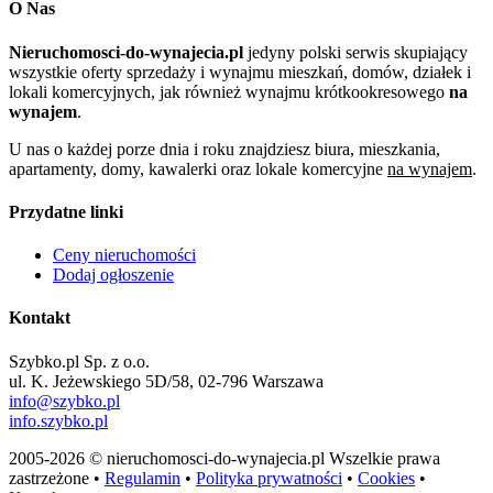
O Nas
Nieruchomosci-do-wynajecia.pl
jedyny polski serwis skupiający
wszystkie oferty sprzedaży i wynajmu mieszkań, domów, działek i
lokali komercyjnych, jak również wynajmu krótkookresowego
na
wynajem
.
U nas o każdej porze dnia i roku znajdziesz biura, mieszkania,
apartamenty, domy, kawalerki oraz lokale komercyjne
na wynajem
.
Przydatne linki
Ceny nieruchomości
Dodaj ogłoszenie
Kontakt
Szybko.pl Sp. z o.o.
ul. K. Jeżewskiego 5D/58, 02-796 Warszawa
info@szybko.pl
info.szybko.pl
2005-2026 © nieruchomosci-do-wynajecia.pl Wszelkie prawa
zastrzeżone •
Regulamin
•
Polityka prywatności
•
Cookies
•