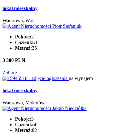
lokal mieszkalny
Warszawa, Wola
Pokoje:
2
Łazienki:
1
Metraż:
35
3 300 PLN
Zobacz
na wynajem
lokal mieszkalny
Warszawa, Mokotów
Pokoje:
3
Łazienki:
0
Metraż:
82