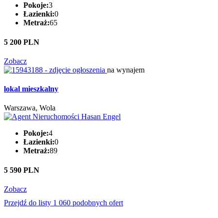
Pokoje:
3
Łazienki:
0
Metraż:
65
5 200 PLN
Zobacz
na wynajem
lokal mieszkalny
Warszawa, Wola
Pokoje:
4
Łazienki:
0
Metraż:
89
5 590 PLN
Zobacz
Przejdź do listy 1 060 podobnych ofert