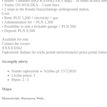
• Buses: 5 minutes (PKP KASPRZAKA stop) – 16 buses in each dire
• Trams: OS.WOLSKA – 5 tram lines
• 2 stops to the Rondo Daszyńskiego underground station.
Cost:
• Rent: PLN 5,200 + electricity + gas
• Administration fee + PLN 1,300
• Possibility to rent a lockable garage + PLN 500
• Deposit: PLN 9,500
Available for rent
Contact the owner:
XXXXX662
Ogłoszenie dodane do wielu portali nieruchomości przez portal
Adres
Szczegóły oferty
Numer ogłoszenia w Szybko.pl:
15723010
Liczba pokoi:
3
Piętro:
2 / 5
Mapa
Mazowieckie, Warszawa, Wola ,