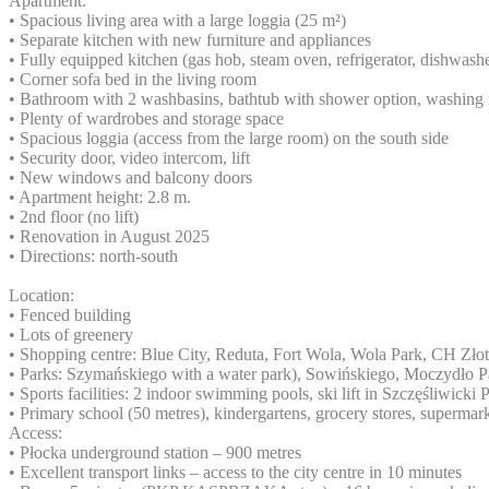
Apartment:
• Spacious living area with a large loggia (25 m²)
• Separate kitchen with new furniture and appliances
• Fully equipped kitchen (gas hob, steam oven, refrigerator, dishwash
• Corner sofa bed in the living room
• Bathroom with 2 washbasins, bathtub with shower option, washing
• Plenty of wardrobes and storage space
• Spacious loggia (access from the large room) on the south side
• Security door, video intercom, lift
• New windows and balcony doors
• Apartment height: 2.8 m.
• 2nd floor (no lift)
• Renovation in August 2025
• Directions: north-south
Location:
• Fenced building
• Lots of greenery
• Shopping centre: Blue City, Reduta, Fort Wola, Wola Park, CH Zło
• Parks: Szymańskiego with a water park), Sowińskiego, Moczydło P
• Sports facilities: 2 indoor swimming pools, ski lift in Szczęśliwicki 
• Primary school (50 metres), kindergartens, grocery stores, supermar
Access:
• Płocka underground station – 900 metres
• Excellent transport links – access to the city centre in 10 minutes