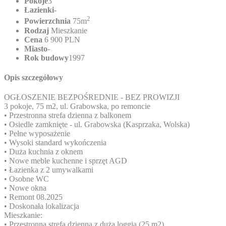
Pokoje
3
Łazienki
-
2
Powierzchnia
75m
Rodzaj
Mieszkanie
Cena
6 900 PLN
Miasto
-
Rok budowy
1997
Opis szczegółowy
OGŁOSZENIE BEZPOŚREDNIE - BEZ PROWIZJI
3 pokoje, 75 m2, ul. Grabowska, po remoncie
• Przestronna strefa dzienna z balkonem
• Osiedle zamknięte - ul. Grabowska (Kasprzaka, Wolska)
• Pełne wyposażenie
• Wysoki standard wykończenia
• Duża kuchnia z oknem
• Nowe meble kuchenne i sprzęt AGD
• Łazienka z 2 umywalkami
• Osobne WC
• Nowe okna
• Remont 08.2025
• Doskonała lokalizacja
Mieszkanie:
• Przestronna strefa dzienna z dużą loggią (25 m2)