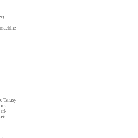
er)
 machine
te Tarasy
ark
Park
kets