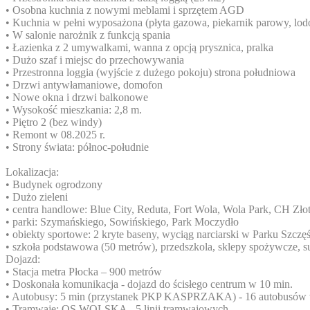
• Osobna kuchnia z nowymi meblami i sprzętem AGD
• Kuchnia w pełni wyposażona (płyta gazowa, piekarnik parowy, l
• W salonie narożnik z funkcją spania
• Łazienka z 2 umywalkami, wanna z opcją prysznica, pralka
• Dużo szaf i miejsc do przechowywania
• Przestronna loggia (wyjście z dużego pokoju) strona południowa
• Drzwi antywłamaniowe, domofon
• Nowe okna i drzwi balkonowe
• Wysokość mieszkania: 2,8 m.
• Piętro 2 (bez windy)
• Remont w 08.2025 r.
• Strony świata: północ-południe
Lokalizacja:
• Budynek ogrodzony
• Dużo zieleni
• centra handlowe: Blue City, Reduta, Fort Wola, Wola Park, CH Zło
• parki: Szymańskiego, Sowińskiego, Park Moczydło
• obiekty sportowe: 2 kryte baseny, wyciąg narciarski w Parku Szczę
• szkoła podstawowa (50 metrów), przedszkola, sklepy spożywcze, 
Dojazd:
• Stacja metra Płocka – 900 metrów
• Doskonała komunikacja - dojazd do ścisłego centrum w 10 min.
• Autobusy: 5 min (przystanek PKP KASPRZAKA) - 16 autobusów
• Tramwaje: OS.WOLSKA - 5 linii tramwajowych