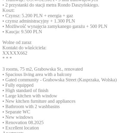
• 2 przystanki do stacji metra Rondo Daszyńskiego.
Koszt:
• Czynsz: 5.200 PLN + energia + gaz
• czynsz administracyjny + 1.300 PLN
• Możliwość wynajęcia zamykanego garażu + 500 PLN
• Kaucja: 9.500 PLN
Wolne od zaraz
Kontakt do właściciela:
XXXXX662
* * *
3 rooms, 75 m2, Grabowska St., renovated
• Spacious living area with a balcony
• Gated community - Grabowska Street (Kasprzaka, Wolska)
• Fully equipped
• High standard of finish
• Large kitchen with window
• New kitchen furniture and appliances
• Bathroom with 2 washbasins
• Separate WC
• New windows
• Renovation 08.2025
• Excellent location