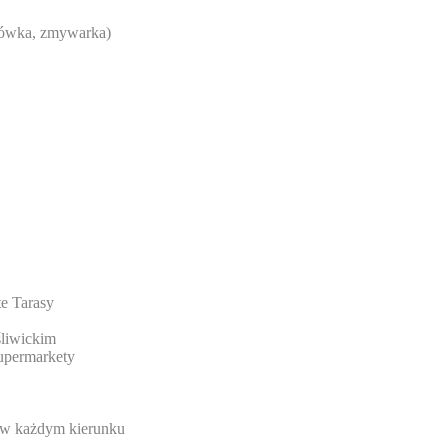
odówka, zmywarka)
te Tarasy
śliwickim
supermarkety
 w każdym kierunku