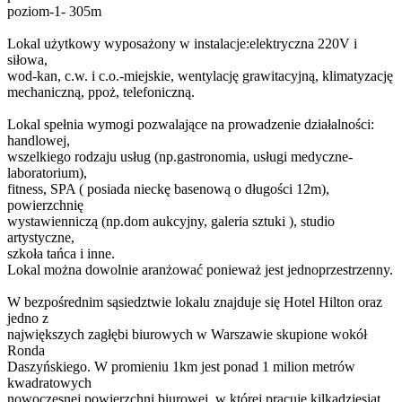
poziom-1- 305m
Lokal użytkowy wyposażony w instalacje:elektryczna 220V i
siłowa,
wod-kan, c.w. i c.o.-miejskie, wentylację grawitacyjną, klimatyzację
mechaniczną, ppoż, telefoniczną.
Lokal spełnia wymogi pozwalające na prowadzenie działalności:
handlowej,
wszelkiego rodzaju usług (np.gastronomia, usługi medyczne-
laboratorium),
fitness, SPA ( posiada nieckę basenową o długości 12m),
powierzchnię
wystawienniczą (np.dom aukcyjny, galeria sztuki ), studio
artystyczne,
szkoła tańca i inne.
Lokal można dowolnie aranżować ponieważ jest jednoprzestrzenny.
W bezpośrednim sąsiedztwie lokalu znajduje się Hotel Hilton oraz
jedno z
największych zagłębi biurowych w Warszawie skupione wokół
Ronda
Daszyńskiego. W promieniu 1km jest ponad 1 milion metrów
kwadratowych
nowoczesnej powierzchni biurowej, w której pracuje kilkadziesiąt