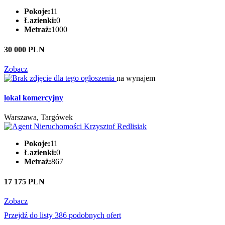
Pokoje:
11
Łazienki:
0
Metraż:
1000
30 000 PLN
Zobacz
na wynajem
lokal komercyjny
Warszawa, Targówek
Pokoje:
11
Łazienki:
0
Metraż:
867
17 175 PLN
Zobacz
Przejdź do listy 386 podobnych ofert