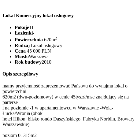
Lokal Komercyjny lokal usługowy
Pokoje
11
Łazienki
-
2
Powierzchnia
620m
Rodzaj
Lokal usługowy
Cena
45 000 PLN
Miasto
Warszawa
Rok budowy
2010
Opis szczegółowy
mamy przyjemność zaprezentować Państwu do wynajmu lokal o
powierzchni
620m2 (dwu-poziomowy) w cenie 45tys.zł/msc znajdujący się na
parterze
i na poziomie -1 w apartamentowcu w Warszawie -Wola-
Łucka/Wronia (obok
hotel Hilton, blisko rondo Daszyńskiego, Fabryka Norblin, Browary
Warszawskie).
poziom 0- 315m2