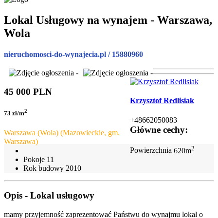
Lokal Usługowy na wynajem - Warszawa,
Wola
nieruchomosci-do-wynajecia.pl / 15880960
45 000 PLN
Krzysztof Redlisiak
2
73 zł/m
+48662050083
Główne cechy:
Warszawa (Wola) (Mazowieckie, gm.
Warszawa)
2
Powierzchnia
620m
Pokoje
11
Rok budowy
2010
Opis - Lokal usługowy
mamy przyjemność zaprezentować Państwu do wynajmu lokal o