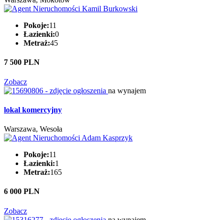
Pokoje:
11
Łazienki:
0
Metraż:
45
7 500 PLN
Zobacz
na wynajem
lokal komercyjny
Warszawa, Wesoła
Pokoje:
11
Łazienki:
1
Metraż:
165
6 000 PLN
Zobacz
na wynajem