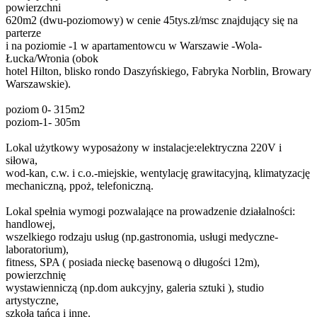
powierzchni
620m2 (dwu-poziomowy) w cenie 45tys.zł/msc znajdujący się na
parterze
i na poziomie -1 w apartamentowcu w Warszawie -Wola-
Łucka/Wronia (obok
hotel Hilton, blisko rondo Daszyńskiego, Fabryka Norblin, Browary
Warszawskie).
poziom 0- 315m2
poziom-1- 305m
Lokal użytkowy wyposażony w instalacje:elektryczna 220V i
siłowa,
wod-kan, c.w. i c.o.-miejskie, wentylację grawitacyjną, klimatyzację
mechaniczną, ppoż, telefoniczną.
Lokal spełnia wymogi pozwalające na prowadzenie działalności:
handlowej,
wszelkiego rodzaju usług (np.gastronomia, usługi medyczne-
laboratorium),
fitness, SPA ( posiada nieckę basenową o długości 12m),
powierzchnię
wystawienniczą (np.dom aukcyjny, galeria sztuki ), studio
artystyczne,
szkoła tańca i inne.