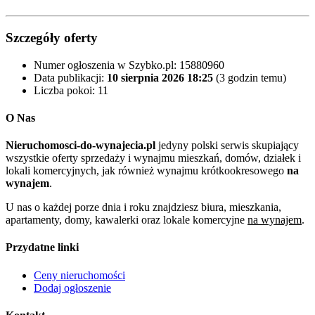
Szczegóły oferty
Numer ogłoszenia w Szybko.pl:
15880960
Data publikacji:
10 sierpnia 2026 18:25
(3 godzin temu)
Liczba pokoi:
11
O Nas
Nieruchomosci-do-wynajecia.pl
jedyny polski serwis skupiający
wszystkie oferty sprzedaży i wynajmu mieszkań, domów, działek i
lokali komercyjnych, jak również wynajmu krótkookresowego
na
wynajem
.
U nas o każdej porze dnia i roku znajdziesz biura, mieszkania,
apartamenty, domy, kawalerki oraz lokale komercyjne
na wynajem
.
Przydatne linki
Ceny nieruchomości
Dodaj ogłoszenie