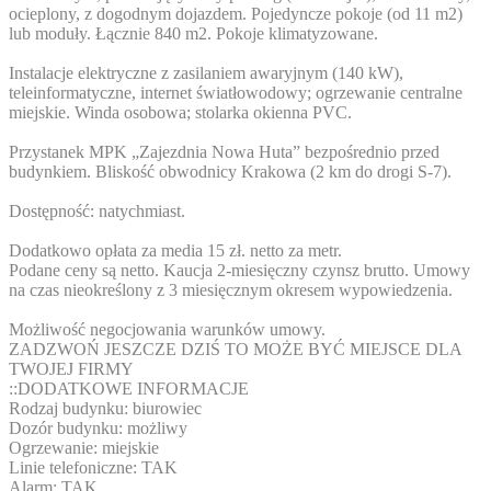
ocieplony, z dogodnym dojazdem. Pojedyncze pokoje (od 11 m2)
lub moduły. Łącznie 840 m2. Pokoje klimatyzowane.
Instalacje elektryczne z zasilaniem awaryjnym (140 kW),
teleinformatyczne, internet światłowodowy; ogrzewanie centralne
miejskie. Winda osobowa; stolarka okienna PVC.
Przystanek MPK „Zajezdnia Nowa Huta” bezpośrednio przed
budynkiem. Bliskość obwodnicy Krakowa (2 km do drogi S-7).
Dostępność: natychmiast.
Dodatkowo opłata za media 15 zł. netto za metr.
Podane ceny są netto. Kaucja 2-miesięczny czynsz brutto. Umowy
na czas nieokreślony z 3 miesięcznym okresem wypowiedzenia.
Możliwość negocjowania warunków umowy.
ZADZWOŃ JESZCZE DZIŚ TO MOŻE BYĆ MIEJSCE DLA
TWOJEJ FIRMY
::DODATKOWE INFORMACJE
Rodzaj budynku: biurowiec
Dozór budynku: możliwy
Ogrzewanie: miejskie
Linie telefoniczne: TAK
Alarm: TAK