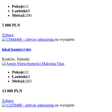
Pokoje:
11
Łazienki:
0
Metraż:
200
5 000 PLN
Zobacz
na wynajem
lokal komercyjny
Kraków, Dębniki
Pokoje:
11
Łazienki:
0
Metraż:
283
13 000 PLN
Zobacz
na wynajem