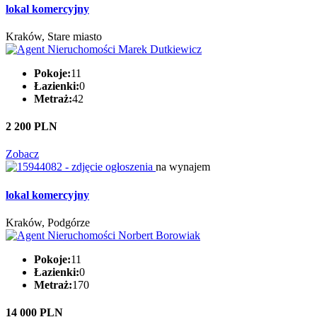
lokal komercyjny
Kraków, Stare miasto
Pokoje:
11
Łazienki:
0
Metraż:
42
2 200 PLN
Zobacz
na wynajem
lokal komercyjny
Kraków, Podgórze
Pokoje:
11
Łazienki:
0
Metraż:
170
14 000 PLN