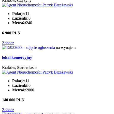
Kraków, Czyżyny
Pokoje:
11
Łazienki:
0
Metraż:
240
6 900 PLN
Zobacz
na wynajem
lokal komercyjny
Kraków, Stare miasto
Pokoje:
11
Łazienki:
0
Metraż:
2000
140 000 PLN
Zobacz