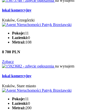
na wynajem
lokal komercyjny
Kraków, Grzegórzki
Pokoje:
11
Łazienki:
0
Metraż:
108
8 700 PLN
Zobacz
na wynajem
lokal komercyjny
Kraków, Stare miasto
Pokoje:
11
Łazienki:
0
Metraż:
200