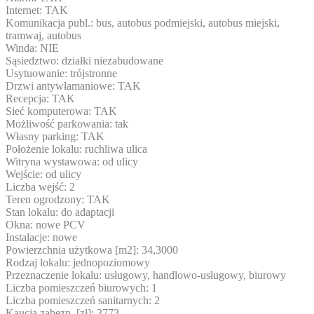
Internet: TAK
Komunikacja publ.: bus, autobus podmiejski, autobus miejski,
tramwaj, autobus
Winda: NIE
Sąsiedztwo: działki niezabudowane
Usytuowanie: trójstronne
Drzwi antywłamaniowe: TAK
Recepcja: TAK
Sieć komputerowa: TAK
Możliwość parkowania: tak
Własny parking: TAK
Położenie lokalu: ruchliwa ulica
Witryna wystawowa: od ulicy
Wejście: od ulicy
Liczba wejść: 2
Teren ogrodzony: TAK
Stan lokalu: do adaptacji
Okna: nowe PCV
Instalacje: nowe
Powierzchnia użytkowa [m2]: 34,3000
Rodzaj lokalu: jednopoziomowy
Przeznaczenie lokalu: usługowy, handlowo-usługowy, biurowy
Liczba pomieszczeń biurowych: 1
Liczba pomieszczeń sanitarnych: 2
Kaucja zabezp. [zł]: 3773