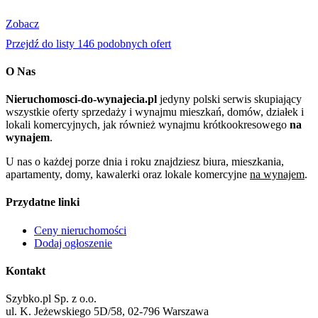
Zobacz
Przejdź do listy 146 podobnych ofert
O Nas
Nieruchomosci-do-wynajecia.pl
jedyny polski serwis skupiający
wszystkie oferty sprzedaży i wynajmu mieszkań, domów, działek i
lokali komercyjnych, jak również wynajmu krótkookresowego
na
wynajem
.
U nas o każdej porze dnia i roku znajdziesz biura, mieszkania,
apartamenty, domy, kawalerki oraz lokale komercyjne
na wynajem
.
Przydatne linki
Ceny nieruchomości
Dodaj ogłoszenie
Kontakt
Szybko.pl Sp. z o.o.
ul. K. Jeżewskiego 5D/58, 02-796 Warszawa