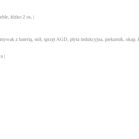
le, łóżko 2 os. |
k z baterią, stół, sprzęt AGD, płyta indukcyjna, piekarnik, okap, k
a |