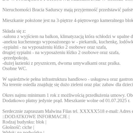
Nieruchomości Bracia Sadurscy mają przyjemność przedstawić państ
Mieszkanie położone jest na 3-piętrze 4-piętrowego kameralnego bl
Składa się z:
-salonu z wyjściem na balkon, klimatyzacją która schłodzi w upalne d
-aneksu kuchennego wyposażonego w - piekarnik, kuchenkę, lodówk
-sypialni - na wyposażeniu łóżko 2 osobowe oraz szafa,
drugiej sypialni - na wyposażeniu łóżko 2 osobowe oraz szafa,
-przedpokoju,
-dużej łazienki z prysznicem, dwoma umywalkami oraz pralka.
Osobne WC.
W sąsiedztwie pełna infrastruktura handlowo - usługowa oraz gastro
Na terenie osiedla znajduję się dużo zieleni oraz plac zabaw dla d
Okres najmu minimum 1 rok z możliwością przedłużenia umowy. Obowi
Dodatkowo płatny jedynie prąd. Mieszkanie wolne od 01.07.2025 r.
Serdecznie zapraszam Malwina Filas tel.
XXXXX518
e-mail:
Adres 
::DODATKOWE INFORMACJE |
Rodzaj budynku: blok |
Głośność: ciche |
Widok: na podwórko |