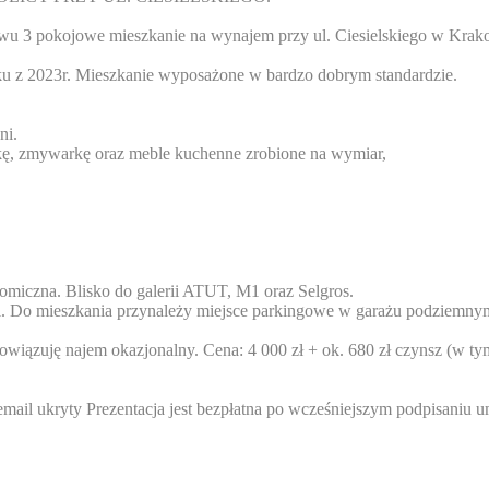
wu 3 pokojowe mieszkanie na wynajem przy ul. Ciesielskiego w Krak
oku z 2023r. Mieszkanie wyposażone w bardzo dobrym standardzie.
ni.
ę, zmywarkę oraz meble kuchenne zrobione na wymiar,
nomiczna. Blisko do galerii ATUT, M1 oraz Selgros.
zieci. Do mieszkania przynależy miejsce parkingowe w garażu podziemny
ązuję najem okazjonalny. Cena: 4 000 zł + ok. 680 zł czynsz (w tym
email ukryty
Prezentacja jest bezpłatna po wcześniejszym podpisaniu 