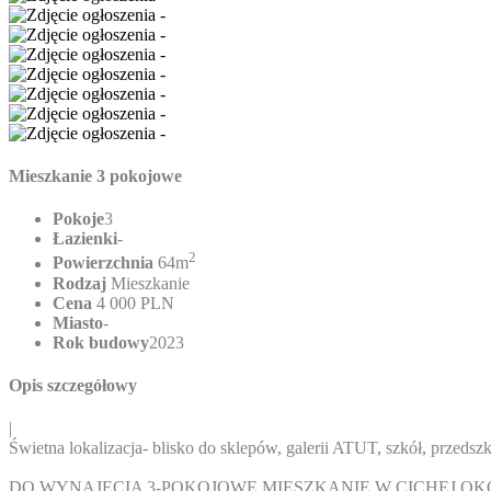
Mieszkanie 3 pokojowe
Pokoje
3
Łazienki
-
2
Powierzchnia
64m
Rodzaj
Mieszkanie
Cena
4 000 PLN
Miasto
-
Rok budowy
2023
Opis szczegółowy
|
Świetna lokalizacja- blisko do sklepów, galerii ATUT, szkół, przedsz
DO WYNAJĘCIA 3-POKOJOWE MIESZKANIE W CICHEJ OKO