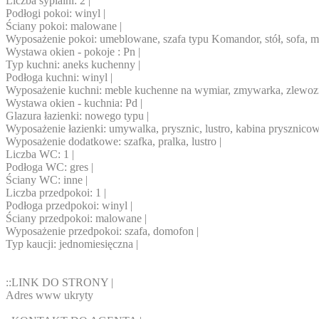
Liczba sypialni: 2 |
Podłogi pokoi: winyl |
Ściany pokoi: malowane |
Wyposażenie pokoi: umeblowane, szafa typu Komandor, stół, sofa, meb
Wystawa okien - pokoje : Pn |
Typ kuchni: aneks kuchenny |
Podłoga kuchni: winyl |
Wyposażenie kuchni: meble kuchenne na wymiar, zmywarka, zlewozmywa
Wystawa okien - kuchnia: Pd |
Glazura łazienki: nowego typu |
Wyposażenie łazienki: umywalka, prysznic, lustro, kabina prysznicow
Wyposażenie dodatkowe: szafka, pralka, lustro |
Liczba WC: 1 |
Podłoga WC: gres |
Ściany WC: inne |
Liczba przedpokoi: 1 |
Podłoga przedpokoi: winyl |
Ściany przedpokoi: malowane |
Wyposażenie przedpokoi: szafa, domofon |
Typ kaucji: jednomiesięczna |
::LINK DO STRONY |
Adres www ukryty