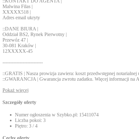
::KONTAKT DO AGENTA |
Malwina Filas |
XXXXX518
|
Adres email ukryty
::DANE BIURA |
Oddział BS2, Rynek Pierwotny |
Przewóz 47 |
30-081 Kraków |
12
XXXXX-45
--------------------------
::GRATIS | Nasza prowizja zawiera: koszt przedwstępnej notarialne
::GWARANCJA | Gwarancja zwrotu zadatku. Więcej informacji na
A
Pokaż więcej
Szczegóły oferty
Numer ogłoszenia w Szybko.pl:
15411074
Liczba pokoi:
3
Piętro:
3 / 4
Cechy oferty