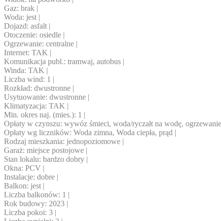
Gaz: brak |
Woda: jest |
Dojazd: asfalt |
Otoczenie: osiedle |
Ogrzewanie: centralne |
Internet: TAK |
Komunikacja publ.: tramwaj, autobus |
Winda: TAK |
Liczba wind: 1 |
Rozkład: dwustronne |
Usytuowanie: dwustronne |
Klimatyzacja: TAK |
Min. okres naj. (mies.): 1 |
Opłaty w czynszu: wywóz śmieci, woda/ryczałt na wodę, ogrzewanie,
Opłaty wg liczników: Woda zimna, Woda ciepła, prąd |
Rodzaj mieszkania: jednopoziomowe |
Garaż: miejsce postojowe |
Stan lokalu: bardzo dobry |
Okna: PCV |
Instalacje: dobre |
Balkon: jest |
Liczba balkonów: 1 |
Rok budowy: 2023 |
Liczba pokoi: 3 |