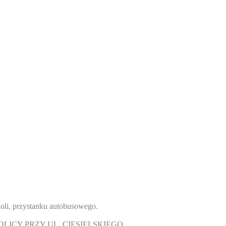
koli, przystanku autobusowego.
LICY PRZY UL. CIESIELSKIEGO.