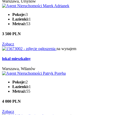
Warszawa, Ursynów
Pokoje:
3
Łazienki:
1
Metraż:
53
3 500 PLN
Zobacz
na wynajem
lokal mieszkalny
Warszawa, Wilanów
Pokoje:
2
Łazienki:
1
Metraż:
55
4 000 PLN
Zobacz