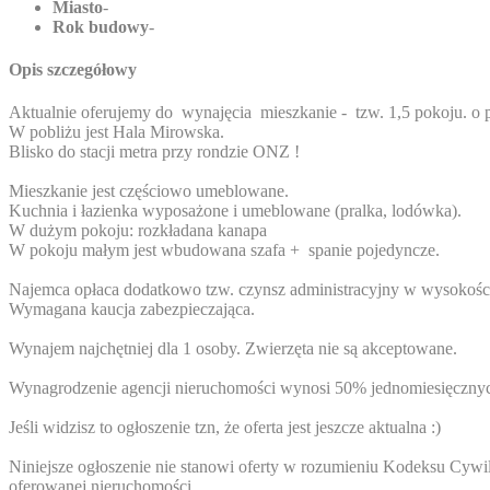
Miasto
-
Rok budowy
-
Opis szczegółowy
Aktualnie oferujemy do wynajęcia mieszkanie - tzw. 1,5 pokoju. o
W pobliżu jest Hala Mirowska.
Blisko do stacji metra przy rondzie ONZ !
Mieszkanie jest częściowo umeblowane.
Kuchnia i łazienka wyposażone i umeblowane (pralka, lodówka).
W dużym pokoju: rozkładana kanapa
W pokoju małym jest wbudowana szafa + spanie pojedyncze.
Najemca opłaca dodatkowo tzw. czynsz administracyjny w wysokości 
Wymagana kaucja zabezpieczająca.
Wynajem najchętniej dla 1 osoby. Zwierzęta nie są akceptowane.
Wynagrodzenie agencji nieruchomości wynosi 50% jednomiesięcznych
Jeśli widzisz to ogłoszenie tzn, że oferta jest jeszcze aktualna :)
Niniejsze ogłoszenie nie stanowi oferty w rozumieniu Kodeksu Cywiln
oferowanej nieruchomości.