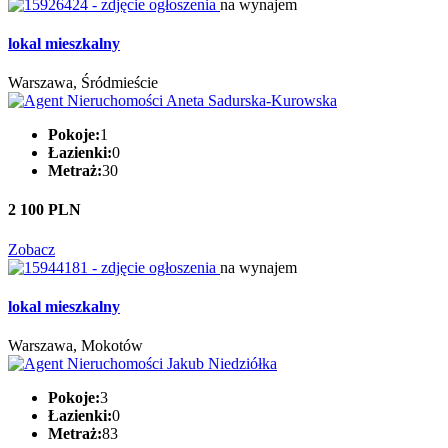
na wynajem
lokal mieszkalny
Warszawa, Śródmieście
Pokoje:
1
Łazienki:
0
Metraż:
30
2 100 PLN
Zobacz
na wynajem
lokal mieszkalny
Warszawa, Mokotów
Pokoje:
3
Łazienki:
0
Metraż:
83