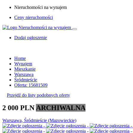
Nieruchomości na wynajem
Ceny nieruchomości
Dodaj ogłoszenie
Home
Wynajem
Mieszkanie
Warszawa
Śródmieście
Oferta: 15681509
Przejdź do listy podobnych oferty
2 000 PLN
ARCHIWALNA
Warszawa, Śródmieście (Mazowieckie)