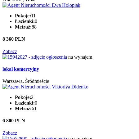
Pokoje:
11
Łazienki:
0
Metraż:
88
8 360 PLN
Zobacz
na wynajem
lokal komercyjny
Warszawa, Śródmieście
Pokoje:
2
Łazienki:
0
Metraż:
61
6 800 PLN
Zobacz
na wynajem