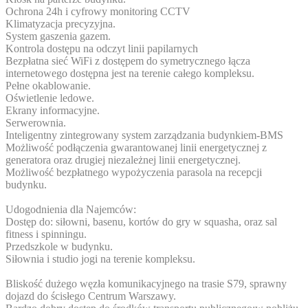
Ochrona 24h i cyfrowy monitoring CCTV
Klimatyzacja precyzyjna.
System gaszenia gazem.
Kontrola dostępu na odczyt linii papilarnych
Bezpłatna sieć WiFi z dostępem do symetrycznego łącza
internetowego dostępna jest na terenie całego kompleksu.
Pełne okablowanie.
Oświetlenie ledowe.
Ekrany informacyjne.
Serwerownia.
Inteligentny zintegrowany system zarządzania budynkiem-BMS
Możliwość podłączenia gwarantowanej linii energetycznej z
generatora oraz drugiej niezależnej linii energetycznej.
Możliwość bezpłatnego wypożyczenia parasola na recepcji
budynku.
Udogodnienia dla Najemców:
Dostęp do: siłowni, basenu, kortów do gry w squasha, oraz sal
fitness i spinningu.
Przedszkole w budynku.
Siłownia i studio jogi na terenie kompleksu.
Bliskość dużego węzła komunikacyjnego na trasie S79, sprawny
dojazd do ścisłego Centrum Warszawy.