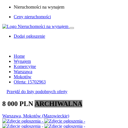
Nieruchomości na wynajem
Ceny nieruchomości
Dodaj ogłoszenie
Home
Wynajem
Komercyjne
Warszawa
Mokotów
Oferta: 15702963
Przejdź do listy podobnych oferty
8 000 PLN
ARCHIWALNA
Warszawa, Mokotów (Mazowieckie)