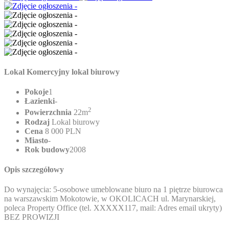
Lokal Komercyjny lokal biurowy
Pokoje
1
Łazienki
-
2
Powierzchnia
22m
Rodzaj
Lokal biurowy
Cena
8 000 PLN
Miasto
-
Rok budowy
2008
Opis szczegółowy
Do wynajęcia: 5-osobowe umeblowane biuro na 1 piętrze biurowca
na warszawskim Mokotowie, w OKOLICACH ul. Marynarskiej,
poleca Property Office (tel.
XXXXX117
, mail:
Adres email ukryty
)
BEZ PROWIZJI