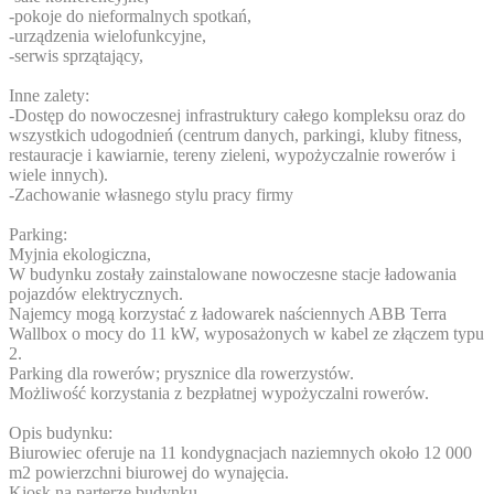
-pokoje do nieformalnych spotkań,
-urządzenia wielofunkcyjne,
-serwis sprzątający,
Inne zalety:
-Dostęp do nowoczesnej infrastruktury całego kompleksu oraz do
wszystkich udogodnień (centrum danych, parkingi, kluby fitness,
restauracje i kawiarnie, tereny zieleni, wypożyczalnie rowerów i
wiele innych).
-Zachowanie własnego stylu pracy firmy
Parking:
Myjnia ekologiczna,
W budynku zostały zainstalowane nowoczesne stacje ładowania
pojazdów elektrycznych.
Najemcy mogą korzystać z ładowarek naściennych ABB Terra
Wallbox o mocy do 11 kW, wyposażonych w kabel ze złączem typu
2.
Parking dla rowerów; prysznice dla rowerzystów.
Możliwość korzystania z bezpłatnej wypożyczalni rowerów.
Opis budynku:
Biurowiec oferuje na 11 kondygnacjach naziemnych około 12 000
m2 powierzchni biurowej do wynajęcia.
Kiosk na parterze budynku.