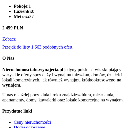
Pokoje:
1
Łazienki:
0
Metraż:
37
2 459 PLN
Zobacz
Przejdź do listy 1 663 podobnych ofert
O Nas
Nieruchomosci-do-wynajecia.pl
jedyny polski serwis skupiający
wszystkie oferty sprzedaży i wynajmu mieszkań, domów, działek i
lokali komercyjnych, jak również wynajmu krótkookresowego
na
wynajem
.
U nas o każdej porze dnia i roku znajdziesz biura, mieszkania,
apartamenty, domy, kawalerki oraz lokale komercyjne
na wynajem
.
Przydatne linki
Ceny nieruchomości
Dodaj ogłoszenie