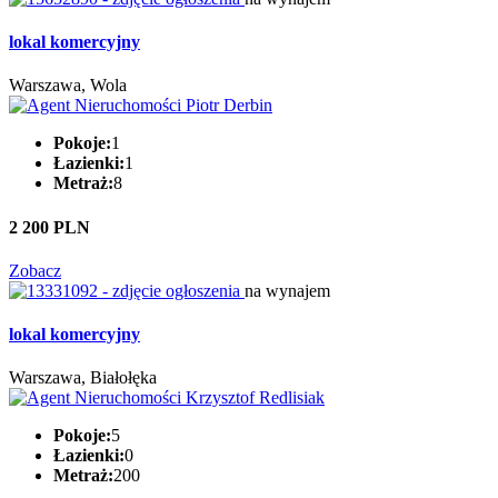
lokal komercyjny
Warszawa, Wola
Pokoje:
1
Łazienki:
1
Metraż:
8
2 200 PLN
Zobacz
na wynajem
lokal komercyjny
Warszawa, Białołęka
Pokoje:
5
Łazienki:
0
Metraż:
200