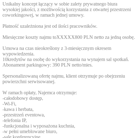
Unikalny koncept łączący w sobie zalety prywatnego biura
wysokiej jakości, z możliwością korzystania z otwartej przestrzeni
coworkingowej, w ramach jednej umowy.
Płatność uzależniona jest od ilości pracowników.
Miesięczne koszty najmu to
XXXXX800
PLN netto za jedną osobę.
Umowa na czas nieokreślony z 3-miesięcznym okresem
wypowiedzenia.
10kredytów na osobę do wykorzystania na wynajem sal spotkań.
Abonament parkingowy: 390 PLN netto/mies.
Spersonalizowaną ofertę najmu, klient otrzymuje po obejrzeniu
powierzchni serwisowanej.
W ramach opłaty, Najemca otrzymuje:
-całodobowy dostęp,
-Wi-Fi,
-kawa i herbata,
-przestrzeń eventowa,
-telefonia IP,
-funkcjonalna i wyposażona kuchnia,
-w pełni umeblowane biuro,
-sale konferencyjne,