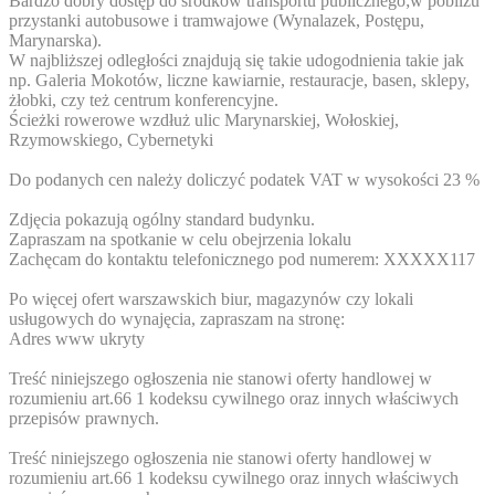
Bardzo dobry dostęp do środków transportu publicznego;w pobliżu
przystanki autobusowe i tramwajowe (Wynalazek, Postępu,
Marynarska).
W najbliższej odległości znajdują się takie udogodnienia takie jak
np. Galeria Mokotów, liczne kawiarnie, restauracje, basen, sklepy,
żłobki, czy też centrum konferencyjne.
Ścieżki rowerowe wzdłuż ulic Marynarskiej, Wołoskiej,
Rzymowskiego, Cybernetyki
Do podanych cen należy doliczyć podatek VAT w wysokości 23 %
Zdjęcia pokazują ogólny standard budynku.
Zapraszam na spotkanie w celu obejrzenia lokalu
Zachęcam do kontaktu telefonicznego pod numerem:
XXXXX117
Po więcej ofert warszawskich biur, magazynów czy lokali
usługowych do wynajęcia, zapraszam na stronę:
Adres www ukryty
Treść niniejszego ogłoszenia nie stanowi oferty handlowej w
rozumieniu art.66 1 kodeksu cywilnego oraz innych właściwych
przepisów prawnych.
Treść niniejszego ogłoszenia nie stanowi oferty handlowej w
rozumieniu art.66 1 kodeksu cywilnego oraz innych właściwych