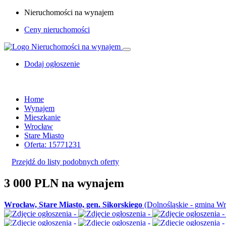
Nieruchomości na wynajem
Ceny nieruchomości
Dodaj ogłoszenie
Home
Wynajem
Mieszkanie
Wrocław
Stare Miasto
Oferta: 15771231
Przejdź do listy podobnych oferty
3 000 PLN
na wynajem
Wrocław, Stare Miasto, gen. Sikorskiego
(Dolnośląskie - gmina W