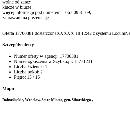
wolne od zaraz;
klucze w biurze;
więcej informacji pod numerem: - 667-09 31 09;
zapraszam na prezentację
Oferta 17700381 dostarczona
XXXXX-18
12:42 z systemu LocumNe
Szczegóły oferty
Numer oferty w agencji:
17700381
Numer ogłoszenia w Szybko.pl:
15771231
Liczba łazienek:
1
Liczba pokoi:
2
Piętro:
13 / 16
Mapa
Dolnośląskie, Wrocław, Stare Miasto, gen. Sikorskiego ,