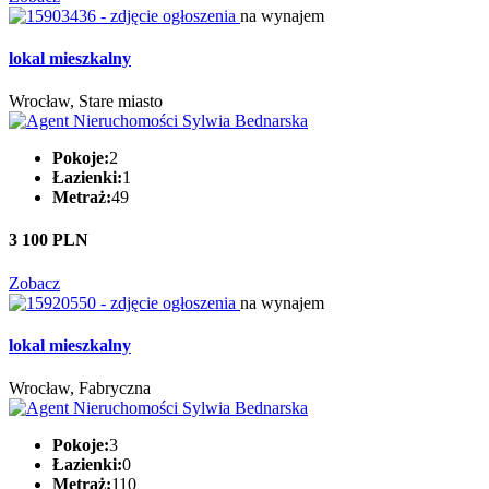
na wynajem
lokal mieszkalny
Wrocław, Stare miasto
Pokoje:
2
Łazienki:
1
Metraż:
49
3 100 PLN
Zobacz
na wynajem
lokal mieszkalny
Wrocław, Fabryczna
Pokoje:
3
Łazienki:
0
Metraż:
110