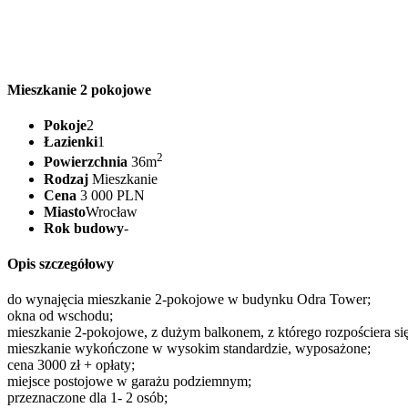
Mieszkanie 2 pokojowe
Pokoje
2
Łazienki
1
2
Powierzchnia
36m
Rodzaj
Mieszkanie
Cena
3 000 PLN
Miasto
Wrocław
Rok budowy
-
Opis szczegółowy
do wynajęcia mieszkanie 2-pokojowe w budynku Odra Tower;
okna od wschodu;
mieszkanie 2-pokojowe, z dużym balkonem, z którego rozpościera si
mieszkanie wykończone w wysokim standardzie, wyposażone;
cena 3000 zł + opłaty;
miejsce postojowe w garażu podziemnym;
przeznaczone dla 1- 2 osób;