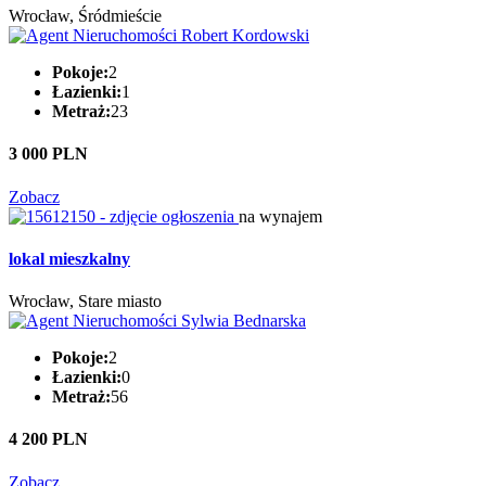
Wrocław, Śródmieście
Pokoje:
2
Łazienki:
1
Metraż:
23
3 000 PLN
Zobacz
na wynajem
lokal mieszkalny
Wrocław, Stare miasto
Pokoje:
2
Łazienki:
0
Metraż:
56
4 200 PLN
Zobacz