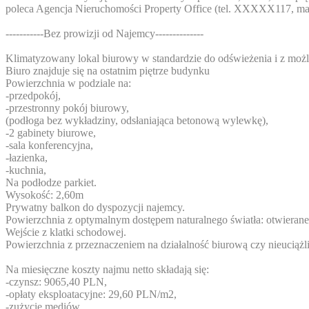
poleca Agencja Nieruchomości Property Office (tel.
XXXXX117
, ma
-----------Bez prowizji od Najemcy--------------
Klimatyzowany lokal biurowy w standardzie do odświeżenia i z możl
Biuro znajduje się na ostatnim piętrze budynku
Powierzchnia w podziale na:
-przedpokój,
-przestronny pokój biurowy,
(podłoga bez wykładziny, odsłaniająca betonową wylewkę),
-2 gabinety biurowe,
-sala konferencyjna,
-łazienka,
-kuchnia,
Na podłodze parkiet.
Wysokość: 2,60m
Prywatny balkon do dyspozycji najemcy.
Powierzchnia z optymalnym dostępem naturalnego światła: otwieran
Wejście z klatki schodowej.
Powierzchnia z przeznaczeniem na działalność biurową czy nieuciążl
Na miesięczne koszty najmu netto składają się:
-czynsz: 9065,40 PLN,
-opłaty eksploatacyjne: 29,60 PLN/m2,
-zużycie mediów,