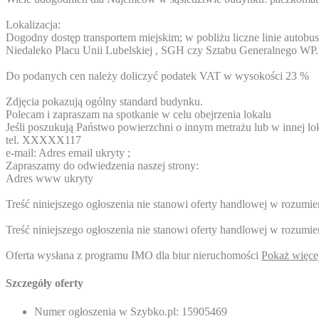
Lokalizacja:
Dogodny dostęp transportem miejskim; w pobliżu liczne linie autobu
Niedaleko Placu Unii Lubelskiej , SGH czy Sztabu Generalnego WP.
Do podanych cen należy doliczyć podatek VAT w wysokości 23 %
Zdjęcia pokazują ogólny standard budynku.
Polecam i zapraszam na spotkanie w celu obejrzenia lokalu
Jeśli poszukują Państwo powierzchni o innym metrażu lub w innej lok
tel.
XXXXX117
e-mail:
Adres email ukryty
;
Zapraszamy do odwiedzenia naszej strony:
Adres www ukryty
Treść niniejszego ogłoszenia nie stanowi oferty handlowej w rozum
Treść niniejszego ogłoszenia nie stanowi oferty handlowej w rozum
Oferta wysłana z programu IMO dla biur nieruchomości
Pokaż więce
Szczegóły oferty
Numer ogłoszenia w Szybko.pl:
15905469