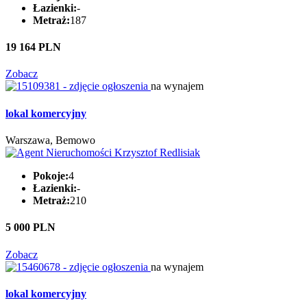
Łazienki:
-
Metraż:
187
19 164 PLN
Zobacz
na wynajem
lokal komercyjny
Warszawa, Bemowo
Pokoje:
4
Łazienki:
-
Metraż:
210
5 000 PLN
Zobacz
na wynajem
lokal komercyjny