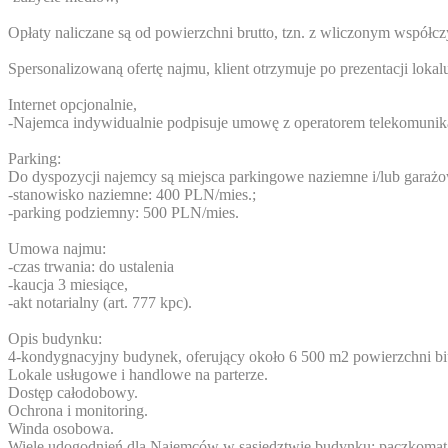
Opłaty naliczane są od powierzchni brutto, tzn. z wliczonym współ
Spersonalizowaną ofertę najmu, klient otrzymuje po prezentacji lokal
Internet opcjonalnie,
-Najemca indywidualnie podpisuje umowę z operatorem telekomuni
Parking:
Do dyspozycji najemcy są miejsca parkingowe naziemne i/lub gara
-stanowisko naziemne: 400 PLN/mies.;
-parking podziemny: 500 PLN/mies.
Umowa najmu:
-czas trwania: do ustalenia
-kaucja 3 miesiące,
-akt notarialny (art. 777 kpc).
Opis budynku:
4-kondygnacyjny budynek, oferujący około 6 500 m2 powierzchni b
Lokale usługowe i handlowe na parterze.
Dostęp całodobowy.
Ochrona i monitoring.
Winda osobowa.
Wiele udogodnień dla Najemców w sąsiedztwie budynku: paczkomat,