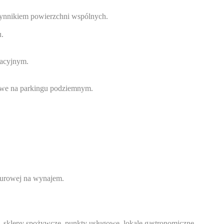
czynnikiem powierzchni wspólnych.
u.
kacyjnym.
żowe na parkingu podziemnym.
iurowej na wynajem.
 sklepy spożywcze, punkty usługowe, lokale gastronomiczne.