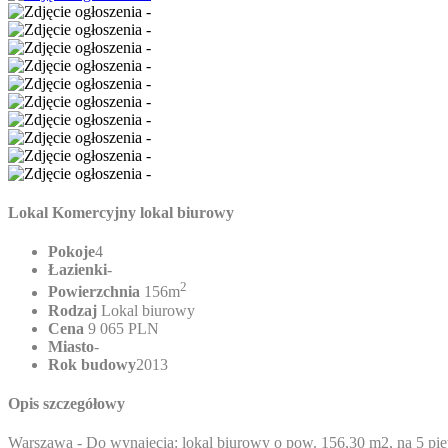
Lokal Komercyjny lokal biurowy
Pokoje
4
Łazienki
-
2
Powierzchnia
156m
Rodzaj
Lokal biurowy
Cena
9 065 PLN
Miasto
-
Rok budowy
2013
Opis szczegółowy
Warszawa - Do wynajęcia: lokal biurowy o pow. 156,30 m2, na 5 p