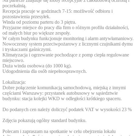
Na parterze znajduje się lobby recepcyjne z całodobową ochroną i
poczekalnią.
Recepcja pracuje w godzinach 7-15: możliwość odbioru i
pozostawienia przesyłek.
Winda od poziomu parteru do 3 piętra.
Przyjazne miejsce do pracy dla firm o różnym profilu działalności,
od małych biur po większe zespoły.
W całym budynku funkcjonuje monitoring i alarm antywłamaniowy.
Nowoczesny system przeciwpożarowy z licznymi czujnikami dymu
i tryskaczami gaśniczymi.
Klimatyzacja i ogrzewanie pochodzące z pomp ciepła regulowane
miejscowo.
Duża winda osobowa (do 1000 kg).
Udogodnienia dla osób niepełnosprawnych.
Lokalizacja:
Dobre połączenie komunikacją samochodową, miejską z innymi
częściami Warszawy: przystanek autobusowy w sąsiedztwie
budynku: stacja kolejki WKD w odległości krótkiego spaceru.
Do podanych cen należy doliczyć podatek VAT w wysokości 23 %
Zdjęcia pokazują ogólny standard budynku.
Polecam i zapraszam na spotkanie w celu obejrzenia lokalu