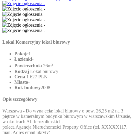
Lokal Komercyjny lokal biurowy
Pokoje
1
Łazienki
-
2
Powierzchnia
26m
Rodzaj
Lokal biurowy
Cena
1 627 PLN
Miasto
-
Rok budowy
2008
Opis szczegółowy
Warszawa - Do wynajęcia: lokal biurowy o pow. 26,25 m2 na 3
piętrze w kameralnym budynku biurowym w warszawskim Ursusie,
w okolicach Al. Jerozolimskich.
poleca Agencja Nieruchomości Property Office (tel.
XXXXX117
,
mail:
Adres email ukryty
)