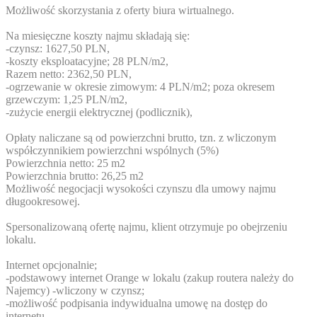
Możliwość skorzystania z oferty biura wirtualnego.
Na miesięczne koszty najmu składają się:
-czynsz: 1627,50 PLN,
-koszty eksploatacyjne; 28 PLN/m2,
Razem netto: 2362,50 PLN,
-ogrzewanie w okresie zimowym: 4 PLN/m2; poza okresem
grzewczym: 1,25 PLN/m2,
-zużycie energii elektrycznej (podlicznik),
Opłaty naliczane są od powierzchni brutto, tzn. z wliczonym
współczynnikiem powierzchni wspólnych (5%)
Powierzchnia netto: 25 m2
Powierzchnia brutto: 26,25 m2
Możliwość negocjacji wysokości czynszu dla umowy najmu
długookresowej.
Spersonalizowaną ofertę najmu, klient otrzymuje po obejrzeniu
lokalu.
Internet opcjonalnie;
-podstawowy internet Orange w lokalu (zakup routera należy do
Najemcy) -wliczony w czynsz;
-możliwość podpisania indywidualna umowę na dostęp do
internetu.