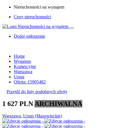
Nieruchomości na wynajem
Ceny nieruchomości
Dodaj ogłoszenie
Home
Wynajem
Komercyjne
Warszawa
Ursus
Oferta: 15905482
Przejdź do listy podobnych oferty
1 627 PLN
ARCHIWALNA
Warszawa, Ursus (Mazowieckie)