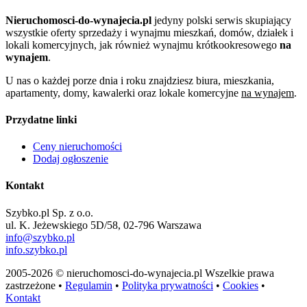
Nieruchomosci-do-wynajecia.pl
jedyny polski serwis skupiający
wszystkie oferty sprzedaży i wynajmu mieszkań, domów, działek i
lokali komercyjnych, jak również wynajmu krótkookresowego
na
wynajem
.
U nas o każdej porze dnia i roku znajdziesz biura, mieszkania,
apartamenty, domy, kawalerki oraz lokale komercyjne
na wynajem
.
Przydatne linki
Ceny nieruchomości
Dodaj ogłoszenie
Kontakt
Szybko.pl Sp. z o.o.
ul. K. Jeżewskiego 5D/58, 02-796 Warszawa
info@szybko.pl
info.szybko.pl
2005-2026 © nieruchomosci-do-wynajecia.pl Wszelkie prawa
zastrzeżone •
Regulamin
•
Polityka prywatności
•
Cookies
•
Kontakt