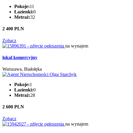
Pokoje:
11
Łazienki:
0
Metraż:
32
2 400 PLN
Zobacz
na wynajem
lokal komercyjny
Warszawa, Białołęka
Pokoje:
1
Łazienki:
0
Metraż:
28
2 600 PLN
Zobacz
na wynajem