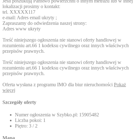
Jeśli poszukują Państwo powierzchni o innym metrażu lub w innej
lokalizacji prosimy o kontakt:
tel.
XXXXX117
e-mail:
Adres email ukryty
;
Zapraszamy do odwiedzenia naszej strony:
Adres www ukryty
Treść niniejszego ogłoszenia nie stanowi oferty handlowej w
rozumieniu art.66 1 kodeksu cywilnego oraz innych właściwych
przepisów prawnych.
Treść niniejszego ogłoszenia nie stanowi oferty handlowej w
rozumieniu art.66 1 kodeksu cywilnego oraz innych właściwych
przepisów prawnych.
Oferta wysłana z programu IMO dla biur nieruchomości
Pokaż
więcej
Szczegóły oferty
Numer ogłoszenia w Szybko.pl:
15905482
Liczba pokoi:
1
Piętro:
3 / 2
Mapa