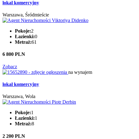
lokal komercyjny
Warszawa, Śródmieście
Pokoje:
2
Łazienki:
0
Metraż:
61
6 800 PLN
Zobacz
na wynajem
lokal komercyjny
Warszawa, Wola
Pokoje:
1
Łazienki:
1
Metraż:
8
2 200 PLN