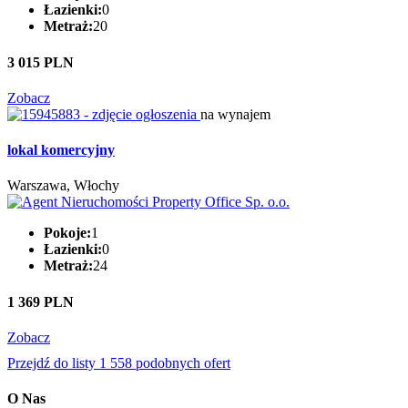
Łazienki:
0
Metraż:
20
3 015 PLN
Zobacz
na wynajem
lokal komercyjny
Warszawa, Włochy
Pokoje:
1
Łazienki:
0
Metraż:
24
1 369 PLN
Zobacz
Przejdź do listy 1 558 podobnych ofert
O Nas