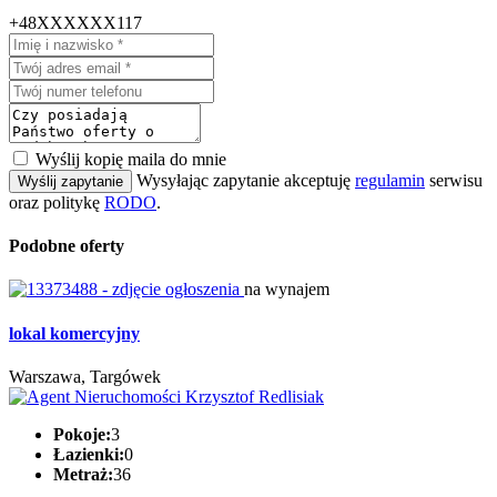
+48XXXXXX117
Wyślij kopię maila do mnie
Wysyłając zapytanie akceptuję
regulamin
serwisu
Wyślij zapytanie
oraz politykę
RODO
.
Podobne oferty
na wynajem
lokal komercyjny
Warszawa, Targówek
Pokoje:
3
Łazienki:
0
Metraż:
36