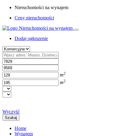
Nieruchomości na wynajem
Ceny nieruchomości
Dodaj ogłoszenie
2
m
2
m
Wyczyść
Szukaj
Home
Wynajem