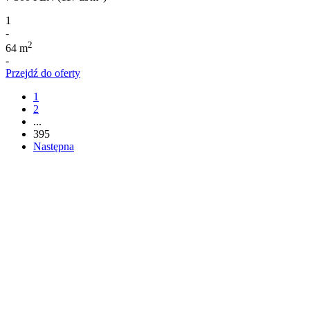
1
-
2
64 m
-
Przejdź do oferty
1
2
...
395
Następna