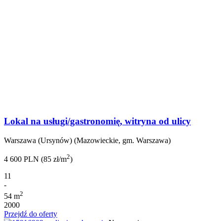
Lokal na usługi/gastronomię, witryna od ulicy
Warszawa (Ursynów) (Mazowieckie, gm. Warszawa)
2
4 600 PLN (85 zł/m
)
11
-
2
54 m
2000
Przejdź do oferty