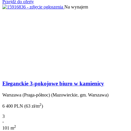
Przejdź do oferty
Na wynajem
Eleganckie 3-pokojowe biuro w kamienicy
Warszawa (Praga-północ) (Mazowieckie, gm. Warszawa)
2
6 400 PLN (63 zł/m
)
3
-
2
101 m