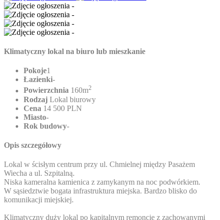
Klimatyczny lokal na biuro lub mieszkanie
Pokoje
1
Łazienki
-
2
Powierzchnia
160m
Rodzaj
Lokal biurowy
Cena
14 500 PLN
Miasto
-
Rok budowy
-
Opis szczegółowy
Lokal w ścisłym centrum przy ul. Chmielnej między Pasażem
Wiecha a ul. Szpitalną.
Niska kameralna kamienica z zamykanym na noc podwórkiem.
W sąsiedztwie bogata infrastruktura miejska. Bardzo blisko do
komunikacji miejskiej.
Klimatyczny duży lokal po kapitalnym remoncie z zachowanymi