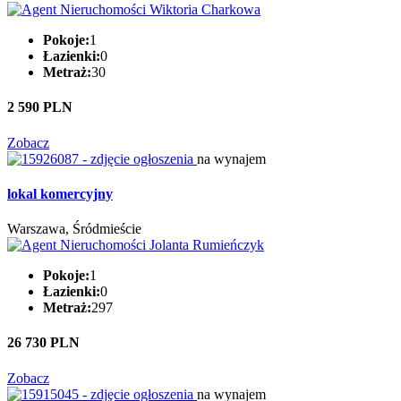
Pokoje:
1
Łazienki:
0
Metraż:
30
2 590 PLN
Zobacz
na wynajem
lokal komercyjny
Warszawa, Śródmieście
Pokoje:
1
Łazienki:
0
Metraż:
297
26 730 PLN
Zobacz
na wynajem