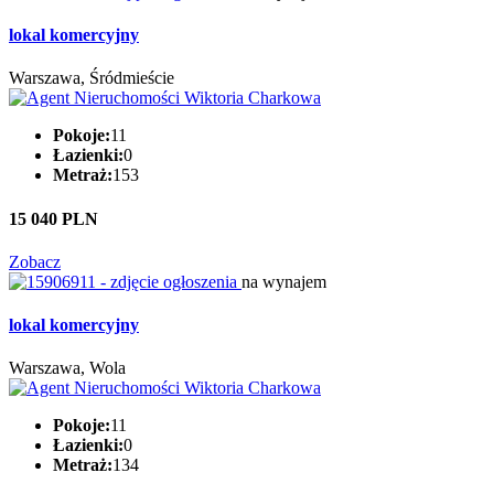
lokal komercyjny
Warszawa, Śródmieście
Pokoje:
11
Łazienki:
0
Metraż:
153
15 040 PLN
Zobacz
na wynajem
lokal komercyjny
Warszawa, Wola
Pokoje:
11
Łazienki:
0
Metraż:
134