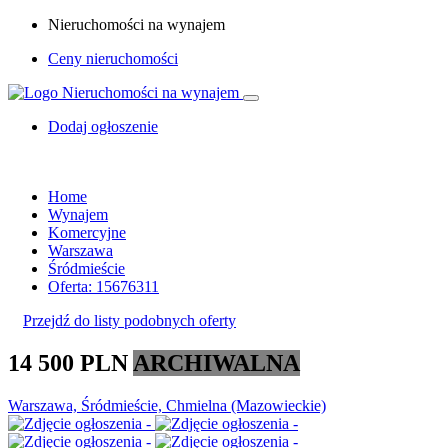
Nieruchomości na wynajem
Ceny nieruchomości
Dodaj ogłoszenie
Home
Wynajem
Komercyjne
Warszawa
Śródmieście
Oferta: 15676311
Przejdź do listy podobnych oferty
14 500 PLN
ARCHIWALNA
Warszawa, Śródmieście, Chmielna (Mazowieckie)