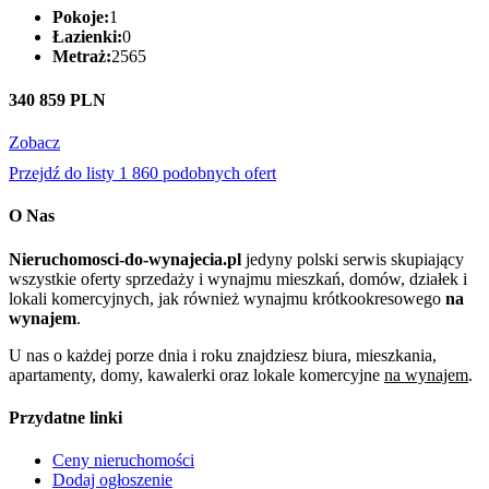
Pokoje:
1
Łazienki:
0
Metraż:
2565
340 859 PLN
Zobacz
Przejdź do listy 1 860 podobnych ofert
O Nas
Nieruchomosci-do-wynajecia.pl
jedyny polski serwis skupiający
wszystkie oferty sprzedaży i wynajmu mieszkań, domów, działek i
lokali komercyjnych, jak również wynajmu krótkookresowego
na
wynajem
.
U nas o każdej porze dnia i roku znajdziesz biura, mieszkania,
apartamenty, domy, kawalerki oraz lokale komercyjne
na wynajem
.
Przydatne linki
Ceny nieruchomości
Dodaj ogłoszenie