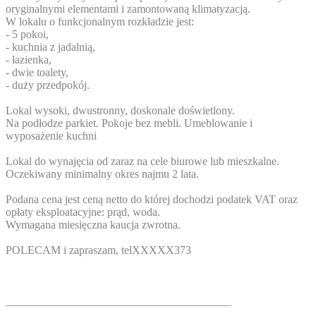
oryginalnymi elementami i zamontowaną klimatyzacją.
W lokalu o funkcjonalnym rozkładzie jest:
- 5 pokoi,
- kuchnia z jadalnią,
- łazienka,
- dwie toalety,
- duży przedpokój.
Lokal wysoki, dwustronny, doskonale doświetlony.
Na podłodze parkiet. Pokoje bez mebli. Umeblowanie i
wyposażenie kuchni
Lokal do wynajęcia od zaraz na cele biurowe lub mieszkalne.
Oczekiwany minimalny okres najmu 2 lata.
Podana cena jest ceną netto do której dochodzi podatek VAT oraz
opłaty eksploatacyjne: prąd, woda.
Wymagana miesięczna kaucja zwrotna.
POLECAM i zapraszam, tel
XXXXX373
________________________________________