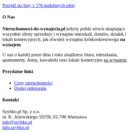
Przejdź do listy 1 576 podobnych ofert
O Nas
Nieruchomosci-do-wynajecia.pl
jedyny polski serwis skupiający
wszystkie oferty sprzedaży i wynajmu mieszkań, domów, działek i
lokali komercyjnych, jak również wynajmu krótkookresowego
na
wynajem
.
U nas o każdej porze dnia i roku znajdziesz biura, mieszkania,
apartamenty, domy, kawalerki oraz lokale komercyjne
na wynajem
.
Przydatne linki
Ceny nieruchomości
Dodaj ogłoszenie
Kontakt
Szybko.pl Sp. z o.o.
ul. K. Jeżewskiego 5D/58, 02-796 Warszawa
info@szybko.pl
info.szybko.pl