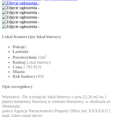
Lokal Komercyjny lokal biurowy
Pokoje
1
Łazienki
-
2
Powierzchnia
22m
Rodzaj
Lokal biurowy
Cena
2 783 PLN
Miasto
-
Rok budowy
1950
Opis szczegółowy
Warszawa - Do wynajęcia: lokal biurowy o pow.22,26 m2 na 1
piętrze kamienicy biurowej w centrum Warszawy, w okolicach ul.
Moniuszki,
poleca Agencja Nieruchomości Property Office (tel.
XXXXX117
,
mail:
Adres email ukryty