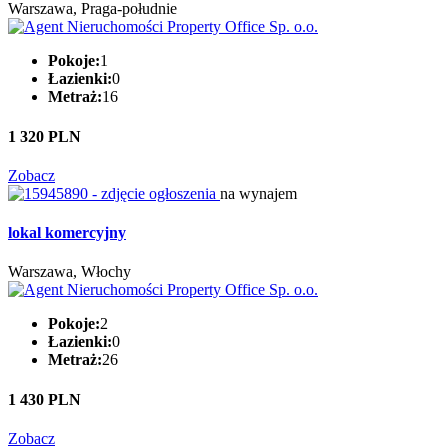
Warszawa, Praga-południe
Pokoje:
1
Łazienki:
0
Metraż:
16
1 320 PLN
Zobacz
na wynajem
lokal komercyjny
Warszawa, Włochy
Pokoje:
2
Łazienki:
0
Metraż:
26
1 430 PLN
Zobacz