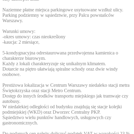
Naziemne płatne miejsca parkingowe usytuowane wzdłuż ulicy.
Parking podziemny w sąsiedztwie, przy Palcu powstańców
Warszawy.
Warunki umowy:
-okres umowy: czas nieokreślony
-kaucja: 2 miesiące,
5-kondygnacyjna odrestaurowana przedwojenna kamienica o
charakterze biurowym.
Każdy z lokali charakteryzuje się unikalnym klimatem.
Dotarcie na piętro ułatwiają spiralne schody oraz dwie windy
osobowe.
Prestiżowa lokalizacja w Centrum Warszawy niedaleko stacji metra
Świętokrzyska oraz stacji Metro Centrum.
Dostęp do innych środków transportu miejskiego jak tramwaje czy
autobusy.
W niedalekiej odległości od budynku znajdują się stacje kolejki
podmiejskiej (WKD) oraz Dworzec Centralny PKP.
Sąsiedztwo wielu punktów handlowych, usługowych czy
gastronomicznych.
Do podanych cen należy doliczyć podatek VAT w wysokości 23 %