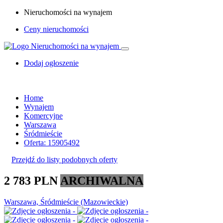
Nieruchomości na wynajem
Ceny nieruchomości
Dodaj ogłoszenie
Home
Wynajem
Komercyjne
Warszawa
Śródmieście
Oferta: 15905492
Przejdź do listy podobnych oferty
2 783 PLN
ARCHIWALNA
Warszawa, Śródmieście (Mazowieckie)