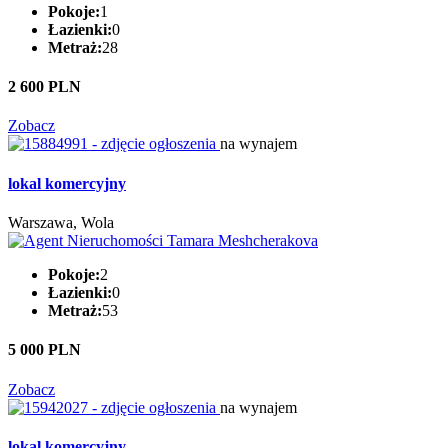
Pokoje:
1
Łazienki:
0
Metraż:
28
2 600 PLN
Zobacz
na wynajem
lokal komercyjny
Warszawa, Wola
Pokoje:
2
Łazienki:
0
Metraż:
53
5 000 PLN
Zobacz
na wynajem
lokal komercyjny