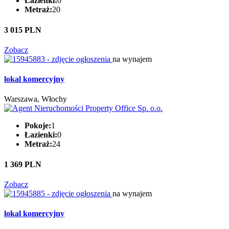
Łazienki:
0
Metraż:
20
3 015 PLN
Zobacz
na wynajem
lokal komercyjny
Warszawa, Włochy
Pokoje:
1
Łazienki:
0
Metraż:
24
1 369 PLN
Zobacz
na wynajem
lokal komercyjny