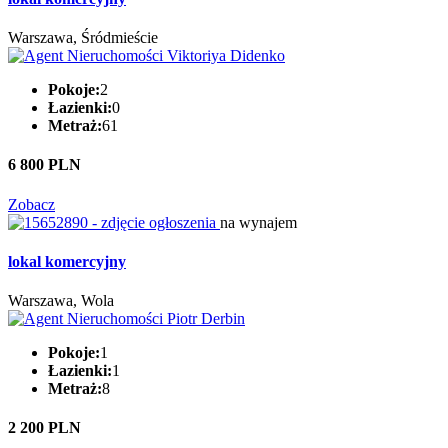
Warszawa, Śródmieście
Pokoje:
2
Łazienki:
0
Metraż:
61
6 800 PLN
Zobacz
na wynajem
lokal komercyjny
Warszawa, Wola
Pokoje:
1
Łazienki:
1
Metraż:
8
2 200 PLN