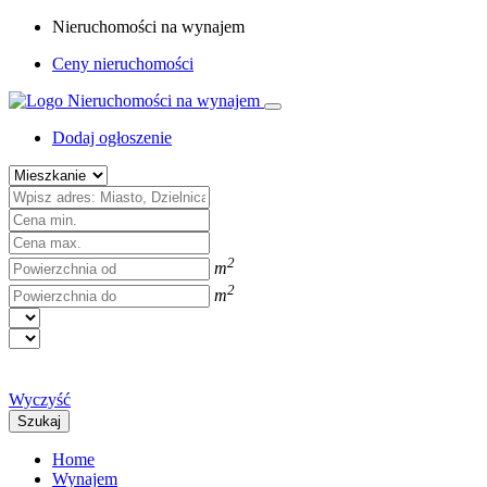
Nieruchomości na wynajem
Ceny nieruchomości
Dodaj ogłoszenie
2
m
2
m
Wyczyść
Szukaj
Home
Wynajem