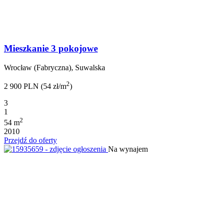
Mieszkanie 3 pokojowe
Wrocław (Fabryczna), Suwalska
2
2 900 PLN (54 zł/m
)
3
1
2
54 m
2010
Przejdź do oferty
Na wynajem