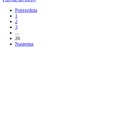
Poprzednia
1
2
3
...
26
Następna